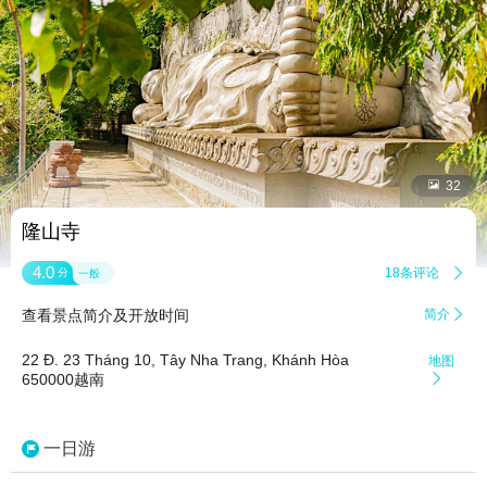


32
隆山寺
4.0
18条评论

分
一般
查看景点简介及开放时间
简介

22 Đ. 23 Tháng 10, Tây Nha Trang, Khánh Hòa
地图
650000越南

一日游