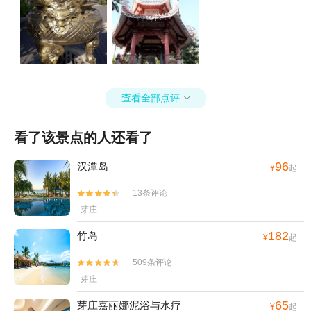
查看全部点评

看了该景点的人还看了
96
汉潭岛
¥
起
13条评论


芽庄
182
竹岛
¥
起
509条评论


芽庄
65
芽庄嘉丽娜泥浴与水疗
¥
起