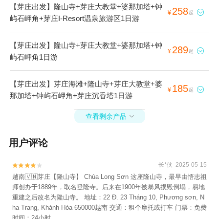
【芽庄出发】隆山寺+芽庄大教堂+婆那加塔+钟
258

¥
起
屿石岬角+芽庄I-Resort温泉旅游区1日游
【芽庄出发】隆山寺+芽庄大教堂+婆那加塔+钟
289

¥
起
屿石岬角1日游
【芽庄出发】芽庄海滩+隆山寺+芽庄大教堂+婆
185

¥
起
那加塔+钟屿石岬角+芽庄沉香塔1日游
查看剩余产品

用户评论
长*侠 2025-05-15


越南🇻🇳芽庄【隆山寺】 Chùa Long Sơn 这座隆山寺，最早由悟志祖
师创办于1889年，取名登隆寺。后来在1900年被暴风损毁倒塌，易地
重建之后改名为隆山寺。 地址：22 Đ. 23 Tháng 10, Phương sơn, N
ha Trang, Khánh Hòa 650000越南 交通：租个摩托或打车 门票：免费
时间：24小时