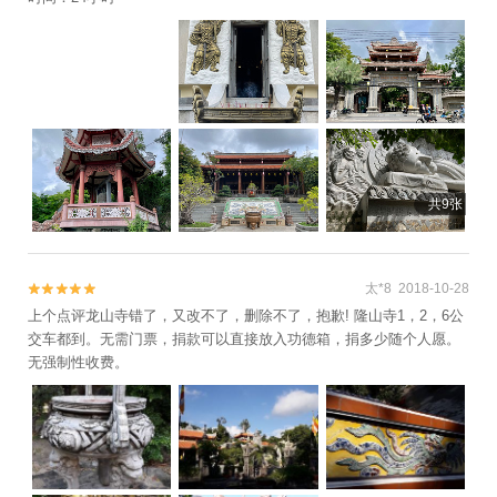
共9张
太*8 2018-10-28


上个点评龙山寺错了，又改不了，删除不了，抱歉! 隆山寺1，2，6公
交车都到。无需门票，捐款可以直接放入功德箱，捐多少随个人愿。
无强制性收费。