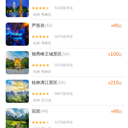
5103条评论


桂林·秀峰区
45
芦笛岩
(4A)
¥
起
5076条评论


桂林·秀峰区
100
独秀峰王城景区
(5A)
¥
起
5078条评论


桂林·秀峰区
215
桂林漓江景区
(5A)
¥
起
5847条评论


桂林·灵川县
48
冠岩
(4A)
¥
起
1078条评论

