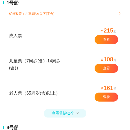
1号船
优待政策：儿童1周岁以下(不含)

215
¥
起
成人票
查看
108
¥
起
儿童票（7周岁(含) -14周岁
(含)）
查看
161
¥
起
老人票（65周岁(含)以上）
查看
查看剩余2个

4号船