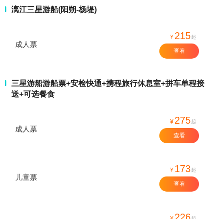
漓江三星游船(阳朔-杨堤)
215
¥
起
成人票
查看
三星游船游船票+安检快通+携程旅行休息室+拼车单程接
送+可选餐食
275
¥
起
成人票
查看
173
¥
起
儿童票
查看
226
¥
起