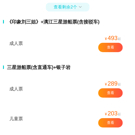
查看剩余2个

《印象刘三姐》+漓江三星游船票(含接驳车)
493
¥
起
成人票
查看
三星游船票(含直通车)+银子岩
289
¥
起
成人票
查看
203
¥
起
儿童票
查看