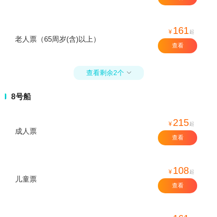
161
¥
起
老人票（65周岁(含)以上）
查看
查看剩余2个

8号船
215
¥
起
成人票
查看
108
¥
起
儿童票
查看