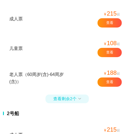
215
¥
起
成人票
查看
108
¥
起
儿童票
查看
188
¥
起
老人票（60周岁(含)-64周岁
(含)）
查看
查看剩余2个

2号船
215
¥
起