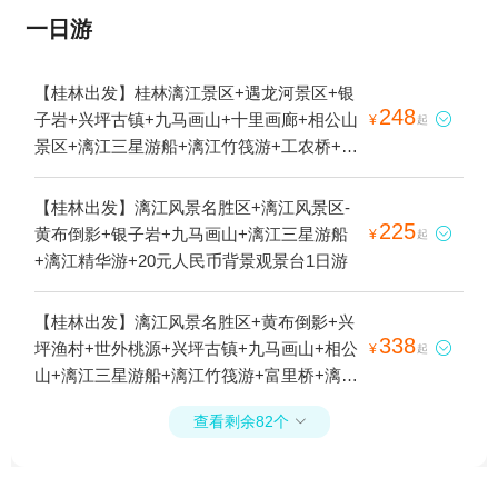
一日游
【桂林出发】桂林漓江景区+遇龙河景区+银
248
子岩+兴坪古镇+九马画山+十里画廊+相公山

¥
起
景区+漓江三星游船+漓江竹筏游+工农桥+遇
龙河竹筏漂游+20元人民币背景观景台+赏月
景区+相公山观景台+千里江山图大型水墨画
【桂林出发】漓江风景名胜区+漓江风景区-
打卡地1日游
225
黄布倒影+银子岩+九马画山+漓江三星游船

¥
起
+漓江精华游+20元人民币背景观景台1日游
【桂林出发】漓江风景名胜区+黄布倒影+兴
338
坪渔村+世外桃源+兴坪古镇+九马画山+相公

¥
起
山+漓江三星游船+漓江竹筏游+富里桥+漓江
精华游+二十元人民币背景图1日游
查看剩余82个
