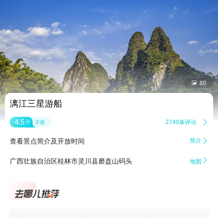


80
漓江三星游船
4.5
2740条评论

分
不错
查看景点简介及开放时间
简介


广西壮族自治区桂林市灵川县磨盘山码头
地图