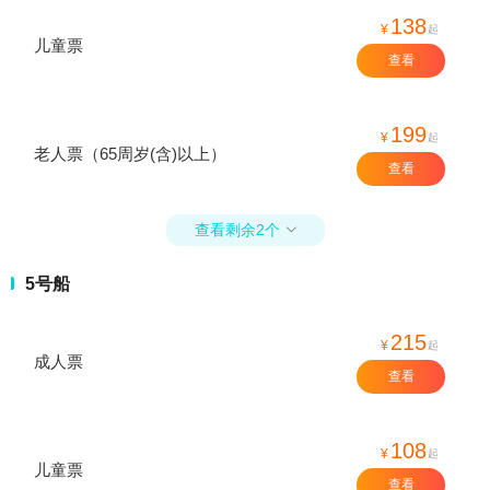
138
¥
起
儿童票
查看
199
¥
起
老人票（65周岁(含)以上）
查看
查看剩余2个

5号船
215
¥
起
成人票
查看
108
¥
起
儿童票
查看