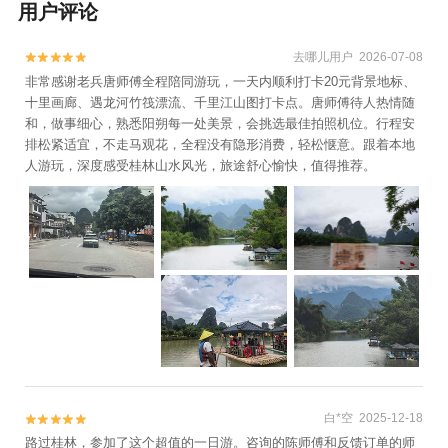
用户评论
去哪儿用户 2026-07-08


非常感谢老兵唐师傅全程陪同游玩，一天内顺利打卡20元背景地标、
十里画廊、遇龙河竹筏漂流、千里江山图打卡点。唐师傅待人热情随
和，做事细心，熟悉阳朔每一处美景，会挑选最佳拍照机位。行程安
排松紧适宜，不走马观花，全程没有隐形消费，轻松惬意。跟着本地
人游玩，深度感受桂林山水风光，旅途舒心愉快，值得推荐。
白*空 2025-12-18


路过桂林，参加了这个超值的一日游。咨询的陈师傅和反馈订单的师