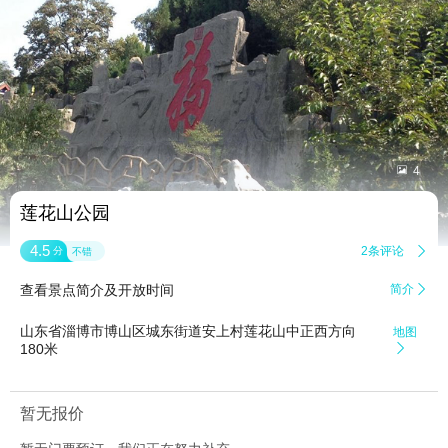


4
莲花山公园
4.5
2条评论

分
不错
查看景点简介及开放时间
简介

山东省淄博市博山区城东街道安上村莲花山中正西方向
地图
180米

暂无报价