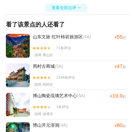
查看全部点评

看了该景点的人还看了
55
山东文旅·红叶柿岩旅游区
(4A)
¥
起
71条评论


淄博·博山区
47
周村古商城
(5A)
¥
起
1548条评论


淄博·周村区
19.9
博山陶瓷琉璃艺术中心
(4A)
¥
起
3条评论


淄博·淄博市
80
博山开元溶洞
(4A)
¥
起