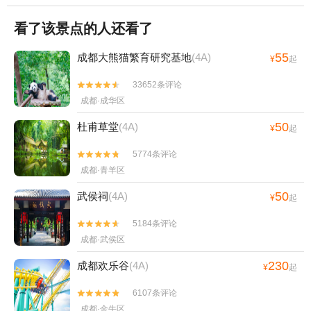
看了该景点的人还看了
55
成都大熊猫繁育研究基地
(4A)
¥
起
33652条评论


成都·成华区
50
杜甫草堂
(4A)
¥
起
5774条评论


成都·青羊区
50
武侯祠
(4A)
¥
起
5184条评论


成都·武侯区
230
成都欢乐谷
(4A)
¥
起
6107条评论


成都·金牛区