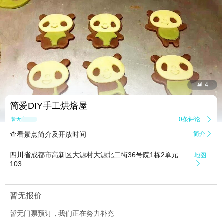


4
简爱DIY手工烘焙屋
0条评论

暂无点评
查看景点简介及开放时间
简介

四川省成都市高新区大源村大源北二街36号院1栋2单元
地图
103

暂无报价
暂无门票预订，我们正在努力补充