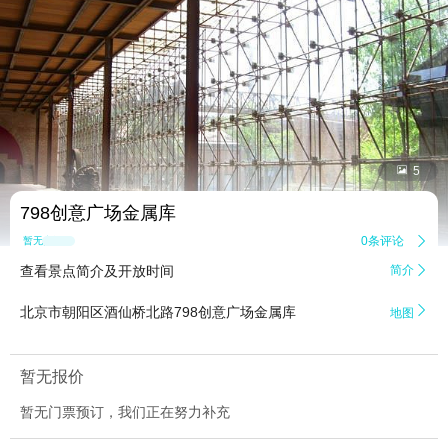


5
798创意广场金属库
0条评论

暂无点评
查看景点简介及开放时间
简介


北京市朝阳区酒仙桥北路798创意广场金属库
地图
暂无报价
暂无门票预订，我们正在努力补充