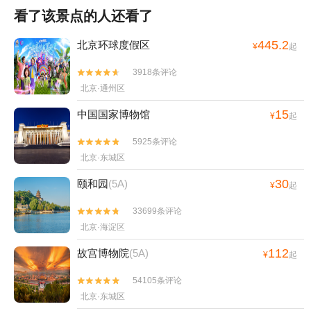
看了该景点的人还看了
445.2
北京环球度假区
¥
起
3918条评论


北京·通州区
15
中国国家博物馆
¥
起
5925条评论


北京·东城区
30
颐和园
(5A)
¥
起
33699条评论


北京·海淀区
112
故宫博物院
(5A)
¥
起
54105条评论


北京·东城区