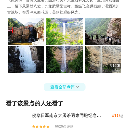
《藏头诗一首赞天生桥九级瀑布美》天生石桥九丈长，生龙拱驾瑶台
上，桥下悬瀑廿八丈，九龙腾壁呈吉祥。级级飞帘飘画廊，瀑洒冰川
古战场。布景津京西花园，美丽壮观好风光。
共15张
查看全部点评

看了该景点的人还看了
10
侵华日军南京大屠杀遇难同胞纪念馆
(4A)
¥
起
6629条评论

