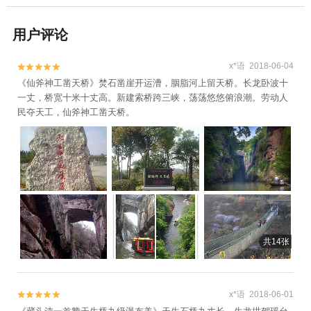
用户评论
x*语 2018-06-04


《仙斧神工凿天桥》焚石凿崖开运漕，胭脂河上留天桥。长龙卧波十
一丈，桥宽十米十丈高。新建索桥跨三峡，荡荡悠悠俯浪潮。劳动人
民夺天工，仙斧神工凿天桥。
共14张
x*语 2018-06-01

