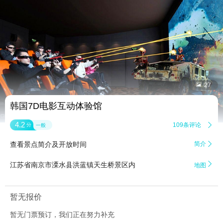


27
韩国7D电影互动体验馆
4.2
109条评论

分
一般
查看景点简介及开放时间
简介


江苏省南京市溧水县洪蓝镇天生桥景区内
地图
暂无报价
暂无门票预订，我们正在努力补充