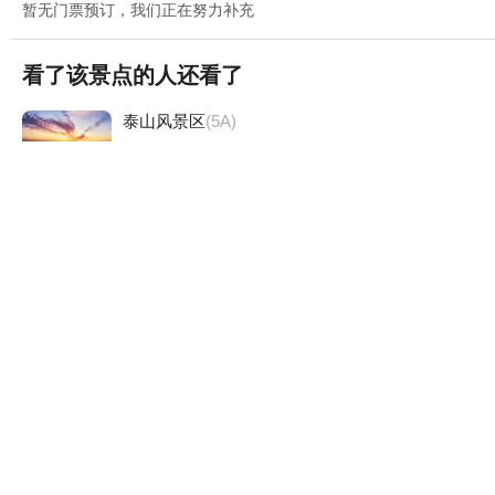
暂无门票预订，我们正在努力补充
看了该景点的人还看了
泰山风景区
(5A)
6302条评论


泰安·泰山区
趵突泉景区
(5A)
3826条评论


济南·天下第一泉风景区
泉城欧乐堡梦幻世界
(4A)
1023条评论


德州·齐河县
千佛山
(4A)