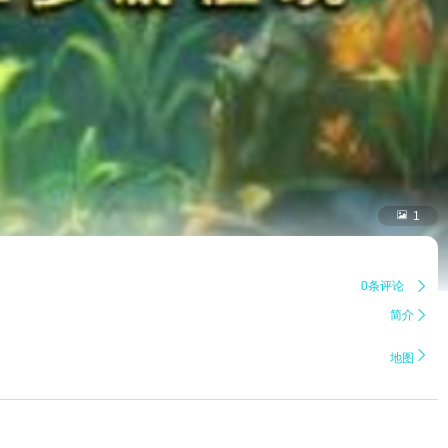

1
0条评论

简介


地图