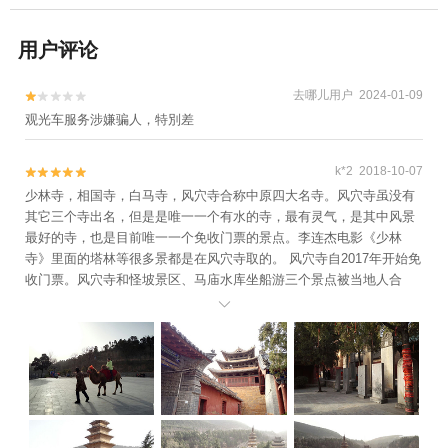
用户评论
去哪儿用户 2024-01-09


观光车服务涉嫌骗人，特別差
k*2 2018-10-07


少林寺，相国寺，白马寺，风穴寺合称中原四大名寺。风穴寺虽没有
其它三个寺出名，但是是唯一一个有水的寺，最有灵气，是其中风景
最好的寺，也是目前唯一一个免收门票的景点。李连杰电影《少林
寺》里面的塔林等很多景都是在风穴寺取的。 风穴寺自2017年开始免
收门票。风穴寺和怪坡景区、马庙水库坐船游三个景点被当地人合
称“风马怪”一日游，是周末小游的一个绝佳去处。
