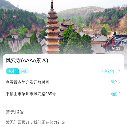


23
风穴寺(AAAA景区)
4.4
6条评论

分
不错
查看景点简介及开放时间
简介


平顶山市汝州市风穴路985号
地图
暂无报价
暂无门票预订，我们正在努力补充