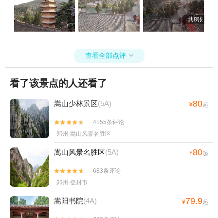
共8张
查看全部点评

看了该景点的人还看了
80
嵩山少林景区
(5A)
¥
起
4155条评论


郑州·嵩山风景名胜区
80
嵩山风景名胜区
(5A)
¥
起
683条评论


郑州·登封市
79.9
嵩阳书院
(4A)
¥
起