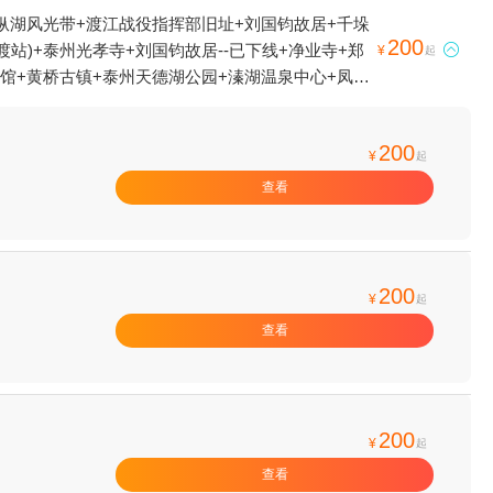
纵湖风光带+渡江战役指挥部旧址+刘国钧故居+千垛
200
站)+泰州光孝寺+刘国钧故居--已下线+净业寺+郑

¥
起
馆+黄桥古镇+泰州天德湖公园+溱湖温泉中心+凤城
自助+泰州希乐城+天水雅居溱湖度假村+泰州凤城
拓展训练基地+天德湖水世界+泰州大剧院+泰州市体
200
州梅兰芳纪念馆+泰州本地玩乐+乌巾荡柏兹温泉+凤
¥
起
蝴蝶大世界+千垛·文化汤(正日大厦店)+爱情海欢
查看
+泰州海军舰艇文化园+乌巾荡乐园+溱潼会船+泰州
+秋雪湖生态景区+溱湖湾狂欢水乐园1日游
200
¥
起
查看
200
¥
起
查看