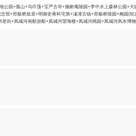
地公园+孤山+乌巾荡+宝严古寺+施耐庵陵园+李中水上森林公园+大
念馆+郑板桥故居+明御史蒋科宅第+溱潼古镇+郑板桥陵园+梅园(轮渡
州老街+凤城河画舫游船+凤城河望海楼+凤城河桃园+凤城河风水博物
凤城生态园+溱湖湿地农业生态园+古寿圣寺+泰州国际金陵大酒店烧烤
兴化桃花岛户外运动基地+拓展CS对抗红色旅游基地+溱湖绿岛度假村
草主题乐园+中华红枫园+秋雪湖欢乐世界+溱湖湾森林动物王国+泰
卉博览园+兴化县署+赵海仙洋楼+李园船厅+溱湖海昌海洋馆+秋雪湖
店)+欢跳蹦床馆（泰州万达店）+千垛景区--已下线+秋雪湖童话森林
下线+秋雪湖水世界+泰州市规划展示馆+溱湖绿洲度假村+兴化博物馆