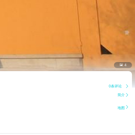

4
0条评论

简介


地图