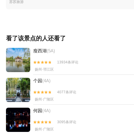
苏苏旅游
看了该景点的人还看了
瘦西湖
(5A)
13934条评论


扬州·邗江区
个园
(4A)
4077条评论


扬州·广陵区
何园
(4A)
3095条评论


扬州·广陵区