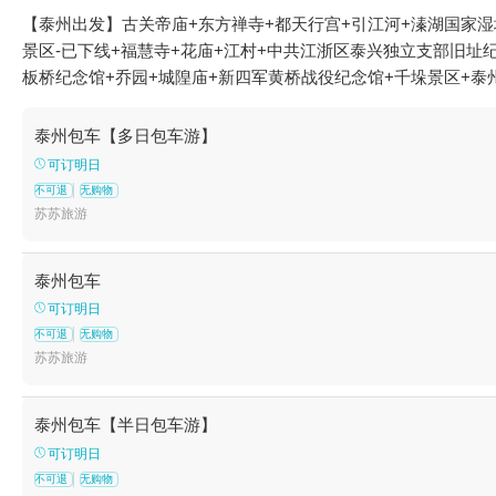
【泰州出发】古关帝庙+东方禅寺+都天行宫+引江河+溱湖国家湿
景区-已下线+福慧寺+花庙+江村+中共江浙区泰兴独立支部旧址纪
板桥纪念馆+乔园+城隍庙+新四军黄桥战役纪念馆+千垛景区+泰
河学政试院+凤城河风景区+口岸雕花楼景区+泰州碧桂园温泉+
河田园牧歌景区+乌巾荡水上乐园--已下线+云海湿地体育公园+
泰州包车【多日包车游】
育馆+泰州市金鹏游泳健身会所+万亩荷塘+兴化老街+香草湾薰衣
可订明日
城河画舫游船桃园码头+成家大司马府+乌巾荡湿地公园+秋雪湖花
不可退
无购物
乐田园+戚氏进士第+孙氏四方楼+蔚蓝星海洋动物王国(兴化吾悦
苏苏旅游
市博物馆+引江一秀·亲子乐园(峯游店)+泰州三河湾游乐园--已
泰州包车
可订明日
不可退
无购物
苏苏旅游
泰州包车【半日包车游】
可订明日
不可退
无购物