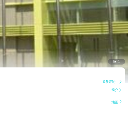

1
0条评论

简介


地图