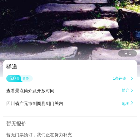


1
驿道
5.0
1条评论

分
超赞
查看景点简介及开放时间
简介


四川省广元市剑阁县剑门关内
地图
暂无报价
暂无门票预订，我们正在努力补充