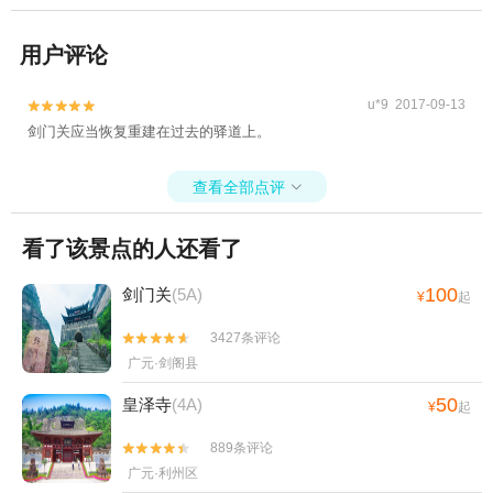
用户评论
u*9 2017-09-13


剑门关应当恢复重建在过去的驿道上。
查看全部点评

看了该景点的人还看了
100
剑门关
(5A)
¥
起
3427条评论


广元·剑阁县
50
皇泽寺
(4A)
¥
起
889条评论


广元·利州区