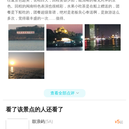
往返景色超美，去程白天，回程黄昏夕阳，能清晰的看见对岸的景
色。回程的闽南特色表演也很精彩，水果小吃茶是在船上赠送的，团
餐是下船吃的，团餐超级靠谱，绝对是老板良心奉送啊，是旅游这么
多次，觉得最丰盛的一次……值得。
查看全部点评

看了该景点的人还看了
5
鼓浪屿
(5A)
¥
起