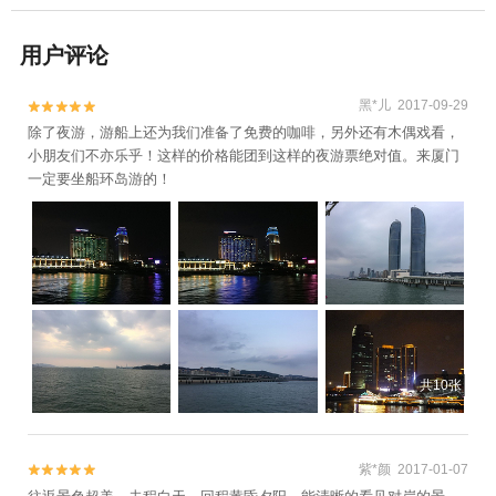
用户评论
黑*儿 2017-09-29


除了夜游，游船上还为我们准备了免费的咖啡，另外还有木偶戏看，
小朋友们不亦乐乎！这样的价格能团到这样的夜游票绝对值。来厦门
一定要坐船环岛游的！
共10张
紫*颜 2017-01-07

