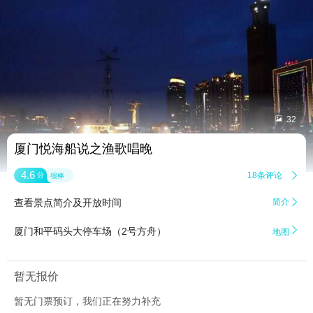


32
厦门悦海船说之渔歌唱晚
4.6
18条评论

分
很棒
查看景点简介及开放时间
简介


厦门和平码头大停车场（2号方舟）
地图
暂无报价
暂无门票预订，我们正在努力补充