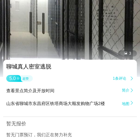


3
聊城真人密室逃脱
5.0
1条评论

分
超赞
查看景点简介及开放时间
简介


山东省聊城市东昌府区铁塔商场大顺发购物广场2楼
地图
暂无报价
暂无门票预订，我们正在努力补充