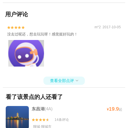
用户评论
m*2 2017-10-05


没去过呢还，想去玩玩呀！感觉挺好玩的！
查看全部点评

看了该景点的人还看了
19.9
东昌湖
(4A)
¥
起
14条评论


聊城·聊城市