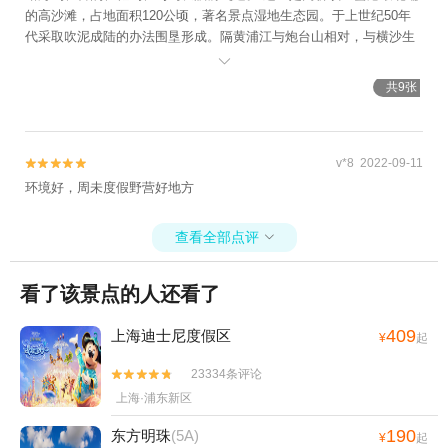
的高沙滩，占地面积120公顷，著名景点湿地生态园。于上世纪50年
代采取吹泥成陆的办法围垦形成。隔黄浦江与炮台山相对，与横沙生
态岛隔长江相望，是上海森林覆盖率最高的郊野森林公园。 园区保留

了原生态的乡土植物和动植物的栖息地，适合游客享受休闲的乐趣。
共9张
设有湿地植物观赏园、生态林保护区、滨江岸线观景区、蔷薇园、木
兰园、杜鹃园、果园区等多个自然景点，还安排了游览观光车、电动
游船、水上步行球、休闲自行车、碰碰车、海盗船等游乐项目。为市
民和游客提供自然风光、湿地景观、休闲娱乐、科普教育和园林空间
v*8 2022-09-11


的自由开畅的城市郊野森林公园。
环境好，周未度假野营好地方
查看全部点评

看了该景点的人还看了
409
上海迪士尼度假区
¥
起
23334条评论


上海·浦东新区
190
东方明珠
(5A)
¥
起