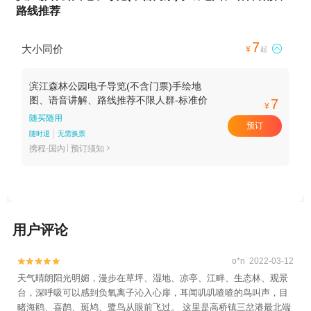
路线推荐
7
大小同价

¥
起
滨江森林公园电子导览(不含门票)手绘地
图、语音讲解、路线推荐不限人群-标准价
7
¥
随买随用
预订
随时退
无需换票
携程-国内
预订须知

用户评论
o*n 2022-03-12


天气晴朗阳光明媚，漫步在草坪、湿地、凉亭、江畔、生态林、观景
台，深呼吸可以感到负氧离子沁入心扉，耳闻叽叽喳喳的鸟叫声，目
睹海鸥、喜鹊、斑鸠、鹭鸟从眼前飞过。 这里是高桥镇三岔港最北端