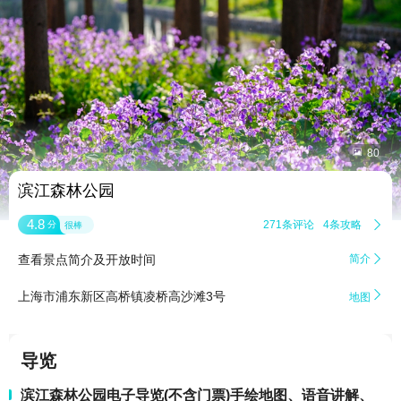


80
滨江森林公园
4.8
271条评论
4条攻略

分
很棒
查看景点简介及开放时间
简介


上海市浦东新区高桥镇凌桥高沙滩3号
地图
导览
滨江森林公园电子导览(不含门票)手绘地图、语音讲解、