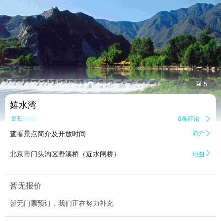


5
嬉水湾
0条评论

暂无点评
查看景点简介及开放时间
简介


北京市门头沟区野溪桥（近水闸桥）
地图
暂无报价
暂无门票预订，我们正在努力补充