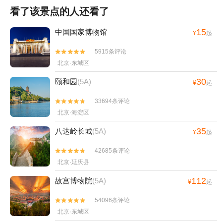
看了该景点的人还看了
15
中国国家博物馆
¥
起
5915条评论


北京·东城区
30
颐和园
(5A)
¥
起
33694条评论


北京·海淀区
35
八达岭长城
(5A)
¥
起
42685条评论


北京·延庆县
112
故宫博物院
(5A)
¥
起
54096条评论


北京·东城区