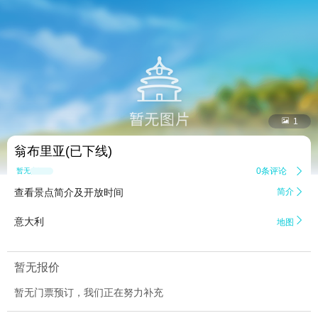


1
翁布里亚(已下线)
0条评论

暂无点评
查看景点简介及开放时间
简介


意大利
地图
暂无报价
暂无门票预订，我们正在努力补充