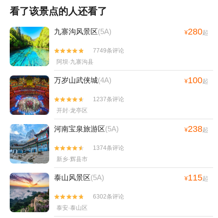
看了该景点的人还看了
280
九寨沟风景区
(5A)
¥
起
7749条评论


阿坝·九寨沟县
100
万岁山武侠城
(4A)
¥
起
1237条评论


开封·龙亭区
238
河南宝泉旅游区
(5A)
¥
起
1374条评论


新乡·辉县市
115
泰山风景区
(5A)
¥
起
6302条评论


泰安·泰山区