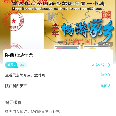


25
陕西旅游年票
4.5
140条评论

分
不错
查看景点简介及开放时间
简介


陕西省西安市
地图
暂无报价
暂无门票预订，我们正在努力补充