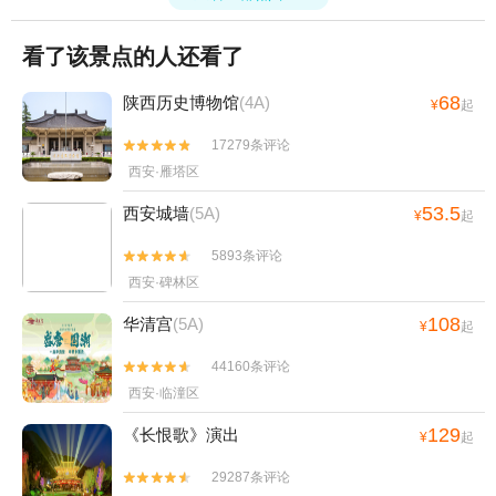
看了该景点的人还看了
68
陕西历史博物馆
(4A)
¥
起
17279条评论


西安·雁塔区
53.5
西安城墙
(5A)
¥
起
5893条评论


西安·碑林区
108
华清宫
(5A)
¥
起
44160条评论


西安·临潼区
129
《长恨歌》演出
¥
起
29287条评论

