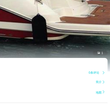

1
0条评论

简介


地图