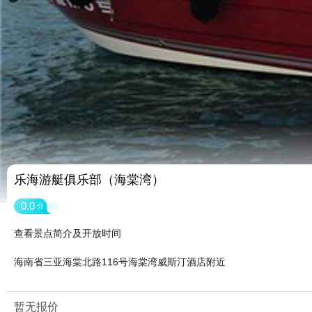
乐海游艇俱乐部（海棠湾）
0.0
分
查看景点简介及开放时间
海南省三亚海棠北路116号海棠湾威斯汀酒店附近
暂无报价