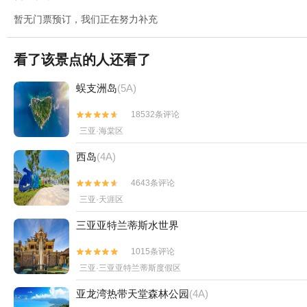
暂无门票预订，我们正在努力补充
看了该景点的人还看了
蜈支洲岛
(5A)
18532条评论


三亚·海棠区
西岛
(4A)
4643条评论


三亚·天涯区
三亚亚特兰蒂斯水世界
1015条评论


三亚·三亚亚特兰蒂斯度假区
亚龙湾热带天堂森林公园
(4A)