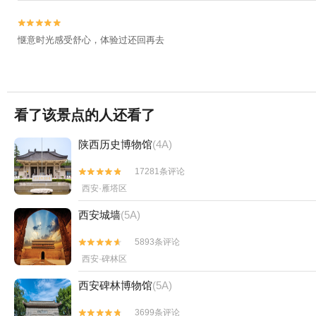


惬意时光感受舒心，体验过还回再去
看了该景点的人还看了
陕西历史博物馆
(4A)
17281条评论


西安·雁塔区
西安城墙
(5A)
5893条评论


西安·碑林区
西安碑林博物馆
(5A)
3699条评论

