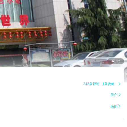

32
243条评论
1条攻略

简介


地图