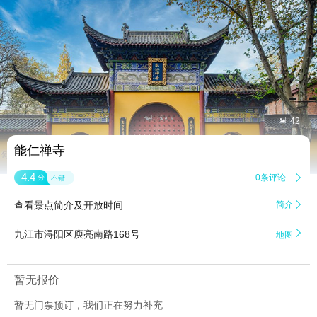


42
能仁禅寺
4.4
0条评论

分
不错
查看景点简介及开放时间
简介


九江市浔阳区庾亮南路168号
地图
暂无报价
暂无门票预订，我们正在努力补充