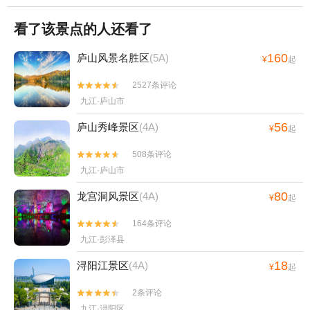
看了该景点的人还看了
160
庐山风景名胜区
(5A)
¥
起
2527条评论


九江·庐山市
56
庐山秀峰景区
(4A)
¥
起
508条评论


九江·庐山市
80
龙宫洞风景区
(4A)
¥
起
164条评论


九江·彭泽县
18
浔阳江景区
(4A)
¥
起
2条评论


九江·浔阳区