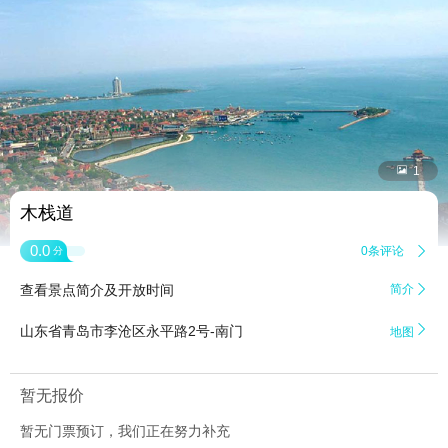


1
木栈道
0.0
0条评论

分
查看景点简介及开放时间
简介


山东省青岛市李沧区永平路2号-南门
地图
暂无报价
暂无门票预订，我们正在努力补充