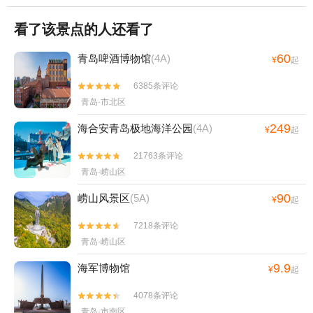
看了该景点的人还看了
60
青岛啤酒博物馆
(4A)
¥
起
6385条评论


青岛·市北区
249
海合安青岛极地海洋公园
(4A)
¥
起
21763条评论


青岛·崂山区
90
崂山风景区
(5A)
¥
起
7218条评论


青岛·崂山区
9.9
海军博物馆
¥
起
4078条评论


青岛·市南区