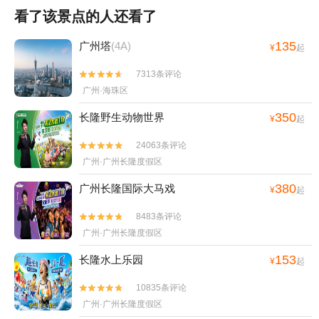
看了该景点的人还看了
135
广州塔
(4A)
¥
起
7313条评论


广州·海珠区
350
长隆野生动物世界
¥
起
24063条评论


广州·广州长隆度假区
380
广州长隆国际大马戏
¥
起
8483条评论


广州·广州长隆度假区
153
长隆水上乐园
¥
起
10835条评论


广州·广州长隆度假区