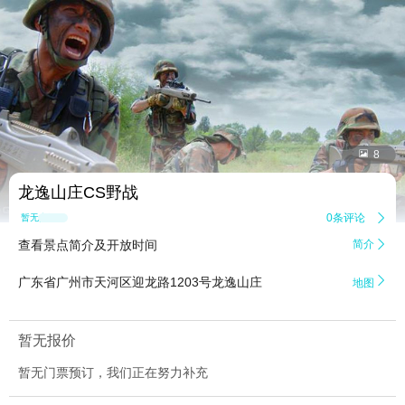


8
龙逸山庄CS野战
0条评论

暂无点评
查看景点简介及开放时间
简介


广东省广州市天河区迎龙路1203号龙逸山庄
地图
暂无报价
暂无门票预订，我们正在努力补充