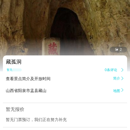


2
藏孤洞
0条评论

暂无点评
查看景点简介及开放时间
简介


山西省阳泉市盂县藏山
地图
暂无报价
暂无门票预订，我们正在努力补充