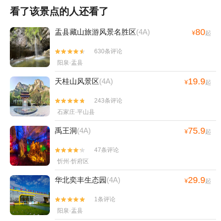
看了该景点的人还看了
80
盂县藏山旅游风景名胜区
(4A)
¥
起
630条评论


阳泉·盂县
19.9
天桂山风景区
(4A)
¥
起
243条评论


石家庄·平山县
75.9
禹王洞
(4A)
¥
起
47条评论


忻州·忻府区
29.9
华北奕丰生态园
(4A)
¥
起
1条评论


阳泉·盂县