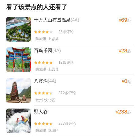
看了该景点的人还看了
69
十万大山布透温泉
(4A)
¥
起
28条评论


防城港·上思县
28
百鸟乐园
(4A)
¥
起
12条评论


防城港·上思县
0
八寨沟
(4A)
¥
起
372条评论


钦州·钦北区
238
野人谷
¥
起
227条评论


防城港·防城区