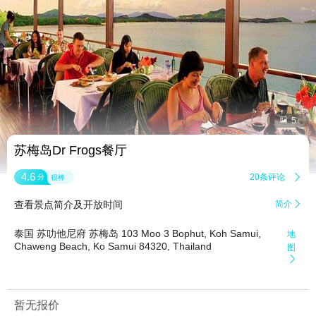


5
苏梅岛Dr Frogs餐厅
4.6
20条评论

分
很棒
查看景点简介及开放时间
简介

泰国 苏叻他尼府 苏梅岛 103 Moo 3 Bophut, Koh Samui,
地
Chaweng Beach, Ko Samui 84320, Thailand
图

暂无报价