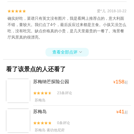
爱*儿 2018-10-22


确实好吃，菜谱只有英文没有图片，我是看网上推荐点的，意大利面
不错，量较大。我们点了4个，最后反应过来都是主食。小孩又没怎么
吃，没有吃完。缺点价格真的小贵，是几天里最贵的一餐了。海景餐
厅风景真的很漂亮。
查看全部点评

看了该景点的人还看了
158
苏梅纳芒探险公园
¥
起
23条评论


苏梅岛
41
苏梅岛
¥
起
0条评论


苏梅岛·素叻他尼府