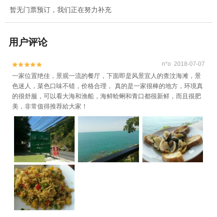
暂无门票预订，我们正在努力补充
用户评论
n*o 2018-07-07


一家位置绝佳，景观一流的餐厅，下面即是风景宜人的查汶海滩，景
色迷人，菜色口味不错，价格合理， 真的是一家很棒的地方，环境真
的很舒服，可以看大海和渔船，海鲜蛤蜊和青口都很新鲜，而且很肥
美，非常值得推荐給大家！