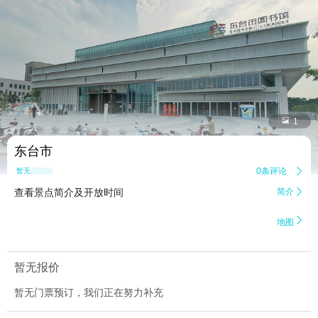


1
东台市
0条评论

暂无点评
查看景点简介及开放时间
简介


地图
暂无报价
暂无门票预订，我们正在努力补充