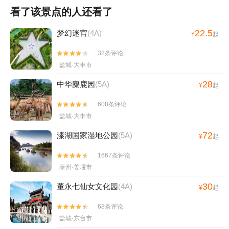
看了该景点的人还看了
22.5
梦幻迷宫
(4A)
¥
起
32条评论


盐城·大丰市
28
中华麋鹿园
(5A)
¥
起
608条评论


盐城·大丰市
72
溱湖国家湿地公园
(5A)
¥
起
1667条评论


泰州·姜堰市
30
董永七仙女文化园
(4A)
¥
起
68条评论


盐城·东台市