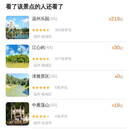
看了该景点的人还看了
219
温州乐园
(4A)
¥
起
383条评论


温州·瓯海区
30
江心屿
(4A)
¥
起
917条评论


温州·鹿城区
0
泽雅景区
(4A)
¥
起
6条评论


温州·瓯海区
18
中雁荡山
(4A)
¥
起
4条评论


温州·乐清市