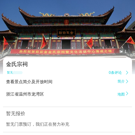


1
金氏宗祠
0条评论

暂无点评
查看景点简介及开放时间
简介


浙江省温州市龙湾区
地图
暂无报价
暂无门票预订，我们正在努力补充