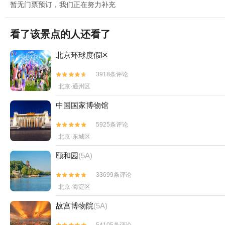
暂无门票预订，我们正在努力补充
看了该景点的人还看了
北京环球度假区
3918条评论


北京·通州区
中国国家博物馆
5925条评论


北京·东城区
颐和园
(5A)
33699条评论


北京·海淀区
故宫博物院
(5A)