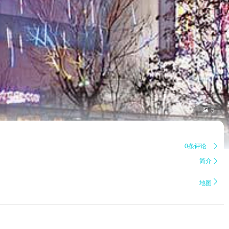

5
0条评论

简介


地图