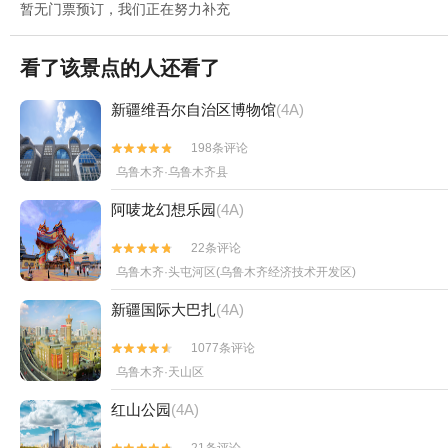
暂无门票预订，我们正在努力补充
看了该景点的人还看了
新疆维吾尔自治区博物馆
(4A)
198条评论


乌鲁木齐·乌鲁木齐县
阿唛龙幻想乐园
(4A)
22条评论


乌鲁木齐·头屯河区(乌鲁木齐经济技术开发区)
新疆国际大巴扎
(4A)
1077条评论


乌鲁木齐·天山区
红山公园
(4A)