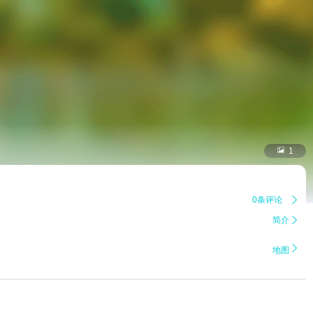

1
0条评论

简介


地图