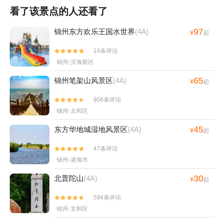
看了该景点的人还看了
97
锦州东方欢乐王国水世界
(4A)
¥
起
14条评论


锦州·滨海新区
65
锦州笔架山风景区
(4A)
¥
起
906条评论


锦州·太和区
45
东方华地城湿地风景区
(4A)
¥
起
47条评论


锦州·凌海市
30
北普陀山
(4A)
¥
起
594条评论


锦州·太和区