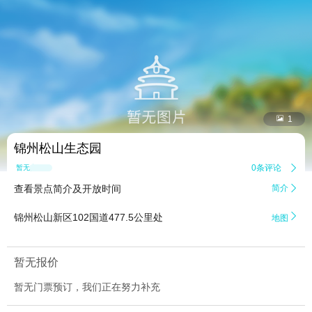


1
锦州松山生态园
0条评论

暂无点评
查看景点简介及开放时间
简介


锦州松山新区102国道477.5公里处
地图
暂无报价
暂无门票预订，我们正在努力补充