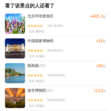
看了该景点的人还看了
445.2
北京环球度假区
¥
起
3911条评论


北京·通州区
15
中国国家博物馆
¥
起
5915条评论


北京·东城区
30
颐和园
(5A)
¥
起
33694条评论


北京·海淀区
112
故宫博物院
(5A)
¥
起
54096条评论


北京·东城区