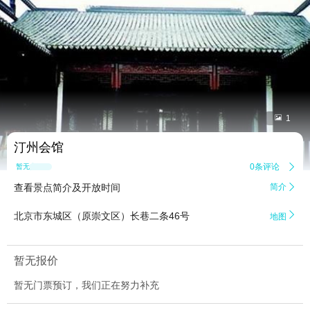


1
汀州会馆
0条评论

暂无点评
查看景点简介及开放时间
简介


北京市东城区（原崇文区）长巷二条46号
地图
暂无报价
暂无门票预订，我们正在努力补充