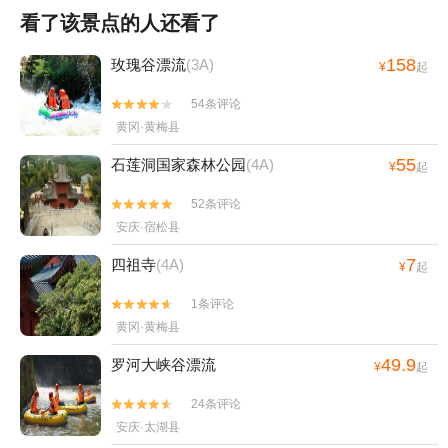
看了该景点的人还看了
158
玫瑰谷漂流
(3A)
¥
起
54条评论


黄冈·黄梅县
55
石莲洞国家森林公园
(4A)
¥
起
52条评论


安庆·宿松县
7
四祖寺
(4A)
¥
起
1条评论


黄冈·黄梅县
49.9
罗河大峡谷漂流
¥
起
24条评论


安庆·太湖县