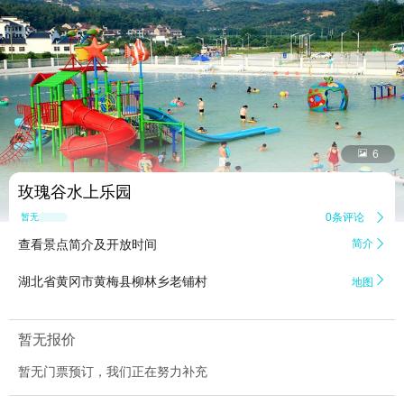


6
玫瑰谷水上乐园
0条评论

暂无点评
查看景点简介及开放时间
简介


湖北省黄冈市黄梅县柳林乡老铺村
地图
暂无报价
暂无门票预订，我们正在努力补充