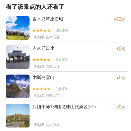
看了该景点的人还看了
43
吉木乃草原石城
¥
起
3条评论


阿勒泰·吉木乃县
0
吉木乃口岸
¥
起
0条评论


阿勒泰·吉木乃县
0
木斯岛雪山
¥
起
1条评论


阿勒泰·阿勒泰市
0
兵团十师186团龙珠山旅游区
(3A)
¥
起
阿勒泰·吉木乃县