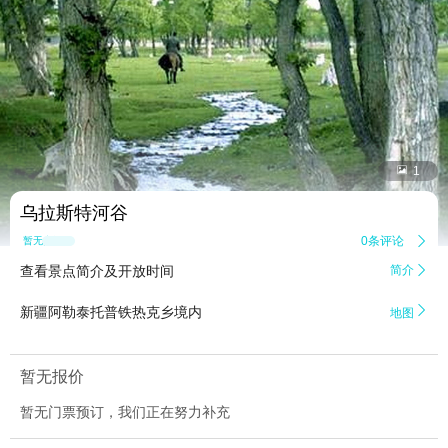


1
乌拉斯特河谷
0条评论

暂无点评
查看景点简介及开放时间
简介


新疆阿勒泰托普铁热克乡境内
地图
暂无报价
暂无门票预订，我们正在努力补充