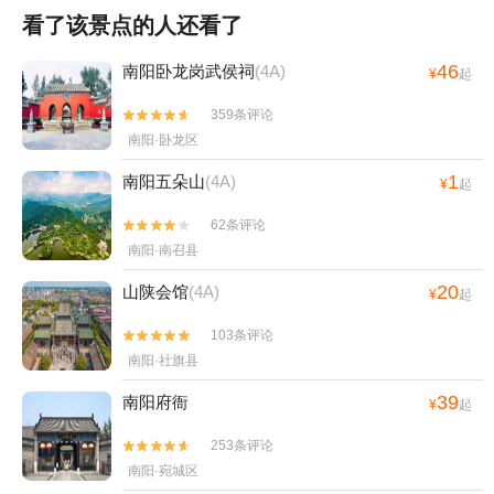
看了该景点的人还看了
46
南阳卧龙岗武侯祠
(4A)
¥
起
359条评论


南阳·卧龙区
1
南阳五朵山
(4A)
¥
起
62条评论


南阳·南召县
20
山陕会馆
(4A)
¥
起
103条评论


南阳·社旗县
39
南阳府衙
¥
起
253条评论


南阳·宛城区