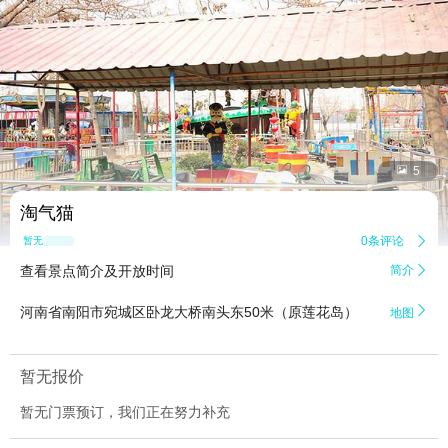


5
淘气猫
0条评论

暂无点评
查看景点简介及开放时间
简介


河南省南阳市宛城区卧龙大桥南头东50米（原莲花岛）
地图
暂无报价
暂无门票预订，我们正在努力补充