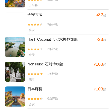
升平县
32
会安古城
¥
起
3条评论


会安
23
Hạnh Coconut 会安水椰林游船
¥
起
2条评论


会安
103
Non Nuoc 石雕博物馆
¥
起
1条评论


岘港
103
日本廊桥
¥
起
0条评论


会安