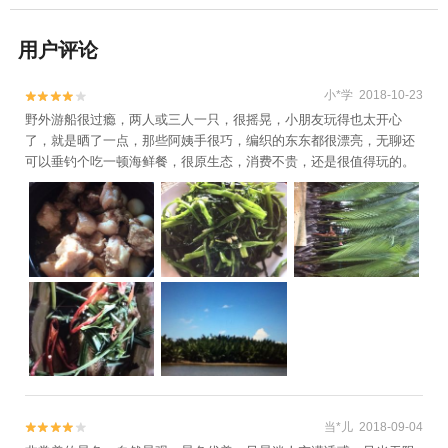
用户评论
小*学 2018-10-23


野外游船很过瘾，两人或三人一只，很摇晃，小朋友玩得也太开心
了，就是晒了一点，那些阿姨手很巧，编织的东东都很漂亮，无聊还
可以垂钓个吃一顿海鲜餐，很原生态，消费不贵，还是很值得玩的。
当*儿 2018-09-04

