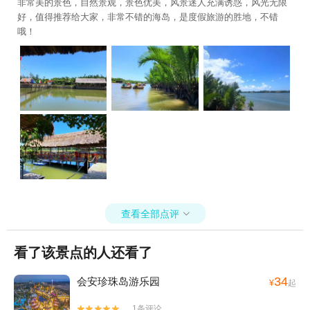
非常美的景色，自然景观，景色优美，风景迷人充满诱惑，风光无限
好，值得推荐给大家，非常不错的海岛，是度假旅游的胜地，不错
哦！
查看全部点评

看了该景点的人还看了
34
会安珍珠岛游乐园
¥
起
1条评论

