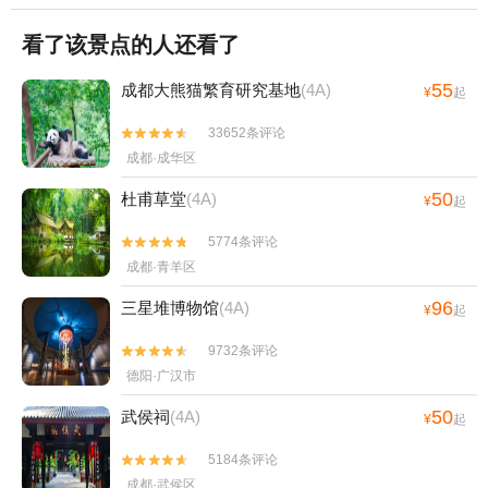
看了该景点的人还看了
55
成都大熊猫繁育研究基地
(4A)
¥
起
33652条评论


成都·成华区
50
杜甫草堂
(4A)
¥
起
5774条评论


成都·青羊区
96
三星堆博物馆
(4A)
¥
起
9732条评论


德阳·广汉市
50
武侯祠
(4A)
¥
起
5184条评论


成都·武侯区