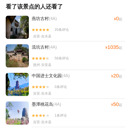
看了该景点的人还看了
0
燕坊古村
(4A)
¥
起
20条评论


吉安·吉水县
1035
流坑古村
(4A)
¥
起
58条评论


抚州·乐安县
20
中国进士文化园
(4A)
¥
起
0条评论


吉安·吉水县
50
墨潭桃花岛
(4A)
¥
起
1条评论


吉安·吉水县