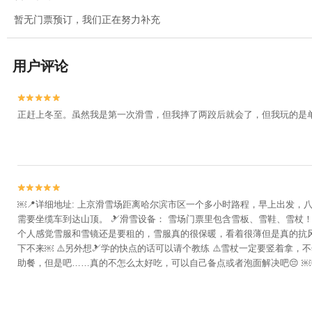
暂无门票预订，我们正在努力补充
用户评论


正赶上冬至。虽然我是第一次滑雪，但我摔了两跤后就会了，但我玩的是单


￼📍详细地址: 上京滑雪场距离哈尔滨市区一个多小时路程，早上出发，
需要坐缆车到达山顶。 🎿滑雪设备： 雪场门票里包含雪板、雪鞋、雪杖
个人感觉雪服和雪镜还是要租的，雪服真的很保暖，看着很薄但是真的抗风，
下不来￼ ⚠️另外想🎿学的快点的话可以请个教练 ⚠️雪杖一定要竖着拿，
助餐，但是吧……真的不怎么太好吃，可以自己备点或者泡面解决吧😔 ￼
———————————————— 总体来说上京滑雪场距离近，雪场