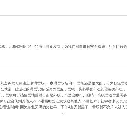
板。玩得特别尽兴，导游也特别友善，为我们提前讲解安全措施，注意问题等
八九点钟就可到达上京滑雪场！ 🏠滑雪场结构： 雪场还是很大的，分为低级
！也就是一些基础的滑雪设备 💰另外雪服，雪镜，头盔手套什么的需要另外租，
雪镜可以挡住雪地反射出的紫外线，不然会睁不开眼睛！高级雪道雪道需要带头盔才
不然可能会伤到其他人⚠️ ⚠️滑雪时要注意躲避其他人 ⚠️雪杖对于初学者来说
⏰营业时间: 因为东北天黑的比较早，下午4点天就黑了，雪场就不允许人进入
大，性价比高，可以在周末的时候出去放松下，还是挺不错的！
