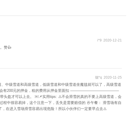
i*9 2020-12-21
。赞👍
烟*q 2020-11-25
雪道、中级雪道和高级雪道，低级雪道和中级雪道坐魔毯就可以了，高级雪道
会有200元的押金，租的费用从押金里面扣 —————————————
可以上去。 ￼📌实用tips: ⚠️不会滑雪的真的不要上高级雪道，会
玩的过程中很容易掉，这个注意一下，丢失是需要赔偿的 🍜午餐： 滑雪场有自
了，在进入雪场滑雪容易出现危险！所以小伙伴们一定要早点去⚠️