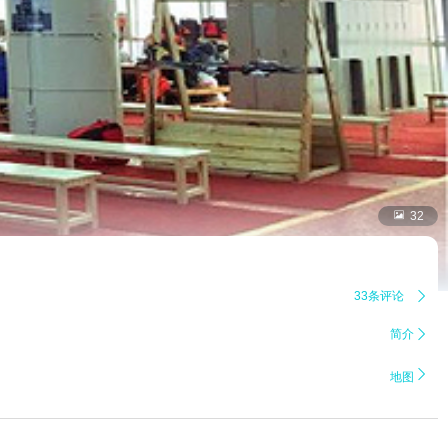

32
33条评论

简介


地图