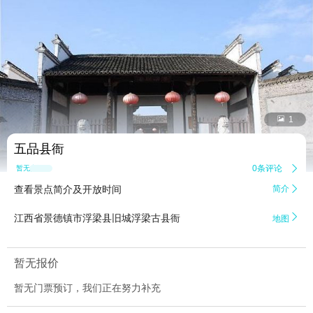


1
五品县衙
0条评论

暂无点评
查看景点简介及开放时间
简介


江西省景德镇市浮梁县旧城浮梁古县衙
地图
暂无报价
暂无门票预订，我们正在努力补充