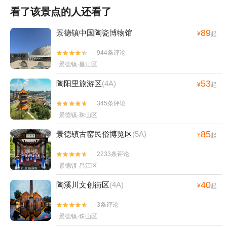
看了该景点的人还看了
89
景德镇中国陶瓷博物馆
¥
起
944条评论


景德镇·昌江区
53
陶阳里旅游区
(4A)
¥
起
345条评论


景德镇·珠山区
85
景德镇古窑民俗博览区
(5A)
¥
起
2233条评论


景德镇·昌江区
40
陶溪川文创街区
(4A)
¥
起
3条评论


景德镇·珠山区