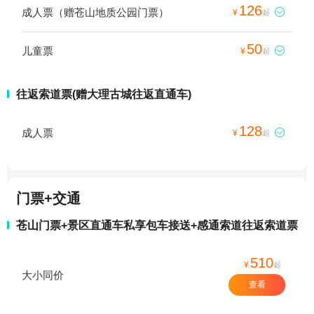
126
成人票（赠苍山地质公园门票）

¥
起
50
儿童票

¥
起
往返索道票(赠大理古城往返直通车)
128
成人票

¥
起
门票+交通
苍山门票+景区直通车私享包车接送+感通索道往返索道票
510
¥
起
大小同价
查看