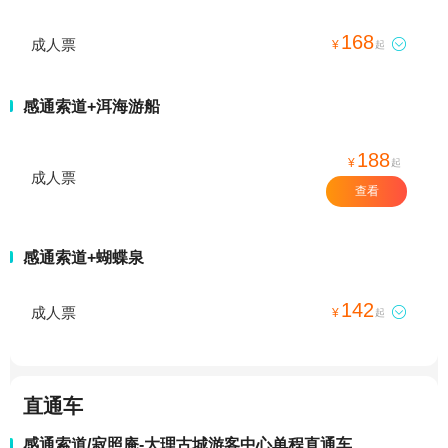
168
成人票

¥
起
感通索道+洱海游船
188
¥
起
成人票
查看
感通索道+蝴蝶泉
142
成人票

¥
起
直通车
感通索道/寂照庵-大理古城游客中心单程直通车