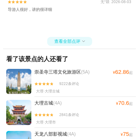
无*燚 2026-08-03


导游人很好，讲的很详细
查看全部点评

看了该景点的人还看了
62.86
崇圣寺三塔文化旅游区
(5A)
¥
起
9222条评论


大理·大理古城
70.6
大理古城
(4A)
¥
起
2841条评论


大理·大理市
75
天龙八部影视城
(4A)
¥
起