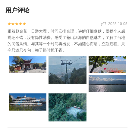
用户评论
y*7 2025-10-05


跟着赵金花一日游大理，时间安排合理，讲解仔细幽默，团餐个人感
觉还不错，没有隐性消费。感受了苍山洱海的自然魅力，了解了当地
的民俗风情。与其等一个时间再出发，不如随心而动，立刻启程。只
今只道只今句，梅子熟时栀子香。