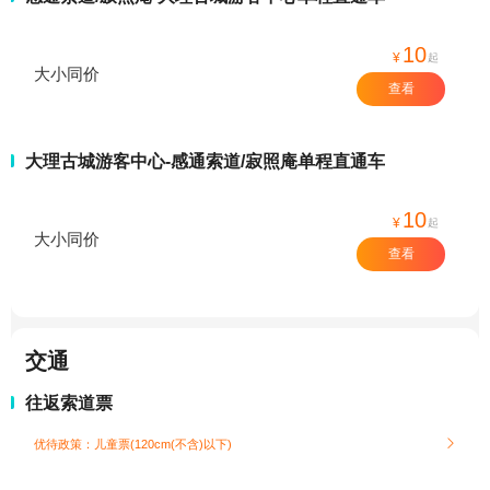
10
¥
起
大小同价
查看
大理古城游客中心-感通索道/寂照庵单程直通车
10
¥
起
大小同价
查看
交通
往返索道票
优待政策：儿童票(120cm(不含)以下)
