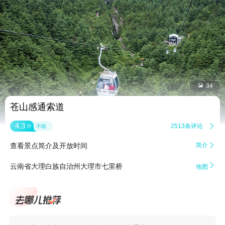


34
苍山感通索道
4.3
2513条评论

分
不错
查看景点简介及开放时间
简介


云南省大理白族自治州大理市七里桥
地图