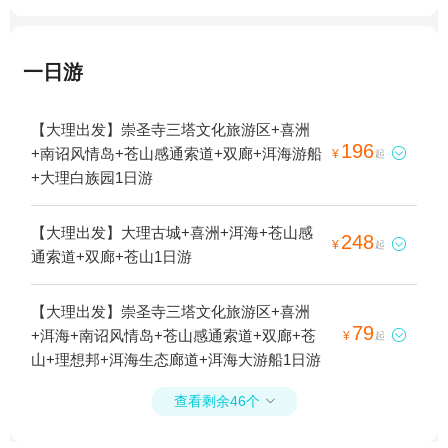
一日游
【大理出发】崇圣寺三塔文化旅游区+喜洲
196
+南诏风情岛+苍山感通索道+双廊+洱海游船

¥
起
+大理白族园1日游
【大理出发】大理古城+喜洲+洱海+苍山感
248

¥
起
通索道+双廊+苍山1日游
【大理出发】崇圣寺三塔文化旅游区+喜洲
79
+洱海+南诏风情岛+苍山感通索道+双廊+苍

¥
起
山+理想邦+洱海生态廊道+洱海大游船1日游
查看剩余46个
