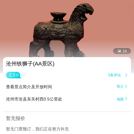


16
沧州铁狮子(AA景区)
2.3
3条评论

分
查看景点简介及开放时间
简介


沧州市沧县东关村西0.5公里处
地图
暂无报价
暂无门票预订，我们正在努力补充