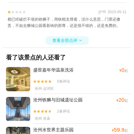
沙*R 2015-05-11


都已经破烂不堪的铁狮子，用铁棍支撑着，没什么意思，门票还傻
贵，不如去狮城公园看新铸的那尊，还是很不错的，还是免费的。
查看全部点评

看了该景点的人还看了
0
盛世嘉年华温泉洗浴
¥
起
0条评论


沧州·运河区
20
沧州铁狮与旧城遗址公园
¥
起
2条评论


沧州·沧县
59.9
沧州水世界主题乐园
¥
起