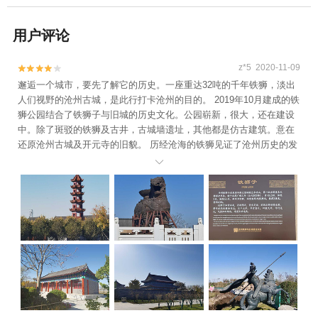
用户评论
z*5 2020-11-09


邂逅一个城市，要先了解它的历史。一座重达32吨的千年铁狮，淡出
人们视野的沧州古城，是此行打卡沧州的目的。 2019年10月建成的铁
狮公园结合了铁狮子与旧城的历史文化。公园崭新，很大，还在建设
中。除了斑驳的铁狮及古井，古城墙遗址，其他都是仿古建筑。意在
还原沧州古城及开元寺的旧貌。 历经沧海的铁狮见证了沧州历史的发
展。虽经政府多方保护，但铁狮依旧损毁严重。 路过沧州的朋友，如

果得空还是来这里一睹它的风采吧！ 祖宗留下的铁狮子最薄处3厘
米，最厚处可达35厘米，佩服先辈们的铸铁工艺。高大伟岸的千年铁
狮，不愧是中国的狮子王。 门票20元一张，停车一辆五元 价格还是
挺公道的。 细心逛逛，两个小时足矣