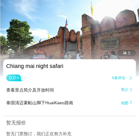


5
Chiang mai night safari
0.0
0条评论

分
查看景点简介及开放时间
简介


泰国清迈素帖山脚下HuaiKaeo路南
地图
暂无报价
暂无门票预订，我们正在努力补充