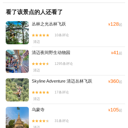
看了该景点的人还看了
128
丛林之光丛林飞跃
¥
起
10条评论


清迈
41
清迈夜间野生动物园
¥
起
1295条评论


清迈
360
Skyline Adventure 清迈丛林飞跃
¥
起
17条评论


清迈
105
乌蒙寺
¥
起
31条评论


清迈