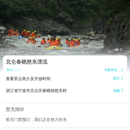


4
北仑春晓慈东漂流
0条评论

暂无点评
查看景点简介及开放时间
简介


浙江省宁波市北仑区春晓镇慈东村
地图
暂无报价
暂无门票预订，我们正在努力补充