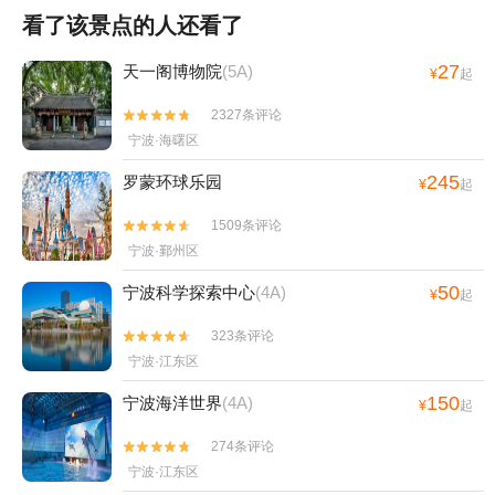
看了该景点的人还看了
27
天一阁博物院
(5A)
¥
起
2327条评论


宁波·海曙区
245
罗蒙环球乐园
¥
起
1509条评论


宁波·鄞州区
50
宁波科学探索中心
(4A)
¥
起
323条评论


宁波·江东区
150
宁波海洋世界
(4A)
¥
起
274条评论


宁波·江东区