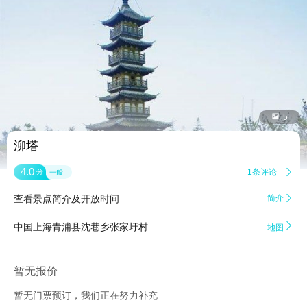


5
泖塔
4.0
1条评论

分
一般
查看景点简介及开放时间
简介


中国上海青浦县沈巷乡张家圩村
地图
暂无报价
暂无门票预订，我们正在努力补充