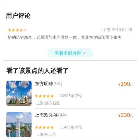
用户评论
山*雪 2015-05-18


塔的历史悠久，远看塔与水面浑然一体，尤其在夕阳印照下很美
查看全部点评

看了该景点的人还看了
190
东方明珠
(5A)
¥
起
33905条评论


上海·浦东新区
230
上海欢乐谷
(4A)
¥
起
11495条评论


上海·松江区