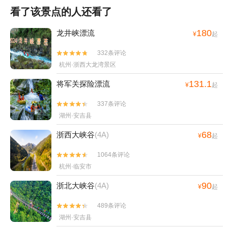
看了该景点的人还看了
180
龙井峡漂流
¥
起
332条评论


杭州·浙西大龙湾景区
131.1
将军关探险漂流
¥
起
337条评论


湖州·安吉县
68
浙西大峡谷
(4A)
¥
起
1064条评论


杭州·临安市
90
浙北大峡谷
(4A)
¥
起
489条评论


湖州·安吉县