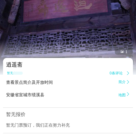


1
逍遥斋
0条评论

暂无点评
查看景点简介及开放时间
简介


安徽省宣城市绩溪县
地图
暂无报价
暂无门票预订，我们正在努力补充