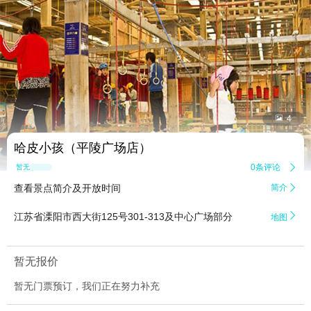


4
哈皮小孩（平陵广场店）
0条评论

暂无点评
查看景点简介及开放时间
简介


江苏省溧阳市西大街125号301-313及中心广场部分
地图
暂无报价
暂无门票预订，我们正在努力补充