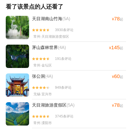
看了该景点的人还看了
78
天目湖南山竹海
(5A)
¥
起
3930条评论


常州·天目湖旅游度假区
145
茅山森林世界
(4A)
¥
起
191条评论


常州·金坛区
60
张公洞
(4A)
¥
起
949条评论


无锡·宜兴市
78
天目湖旅游度假区
(5A)
¥
起
3745条评论


常州·溧阳市