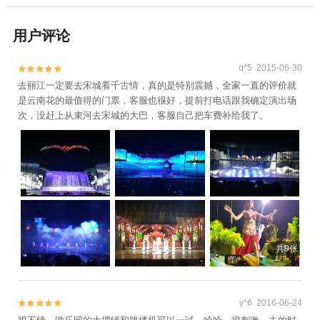
用户评论
q*5 2015-06-30


去丽江一定要去宋城看千古情，真的是特别震撼，全家一直的评价就
是云南花的最值得的门票，客服也很好，提前打电话跟我确定演出场
次，没赶上从束河去宋城的大巴，客服自己把车费补给我了。
共9张
y*6 2016-06-24

