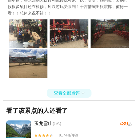
很不错，游乐园的大摆锤和跳楼机可以一试，哈哈，很刺激，去的时
候很多项目还在检修，所以游玩受限制！千古情演出很震撼，值得一
看！！总体来说不错！！
查看全部点评

看了该景点的人还看了
39
玉龙雪山
(5A)
¥
起
8174条评论

