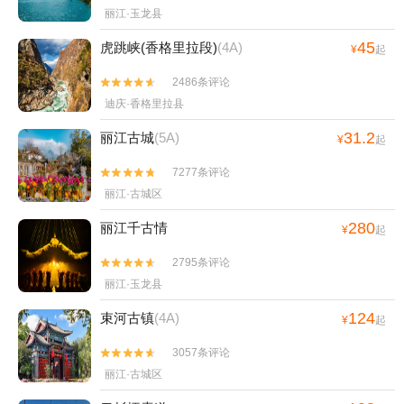
丽江·玉龙县
45
虎跳峡(香格里拉段)
(4A)
¥
起
2486条评论


迪庆·香格里拉县
31.2
丽江古城
(5A)
¥
起
7277条评论


丽江·古城区
280
丽江千古情
¥
起
2795条评论


丽江·玉龙县
124
束河古镇
(4A)
¥
起
3057条评论


丽江·古城区