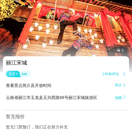


5
丽江宋城
4.8
145条评论

分
很棒
查看景点简介及开放时间
简介


云南省丽江市玉龙县玉兴西路88号丽江宋城旅游区
地图
暂无报价
暂无门票预订，我们正在努力补充