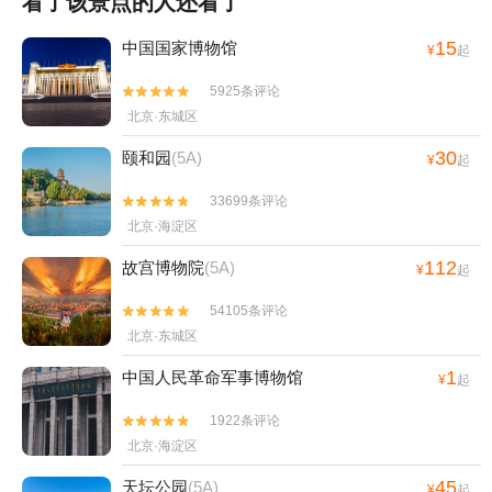
看了该景点的人还看了
15
中国国家博物馆
¥
起
5925条评论


北京·东城区
30
颐和园
(5A)
¥
起
33699条评论


北京·海淀区
112
故宫博物院
(5A)
¥
起
54105条评论


北京·东城区
1
中国人民革命军事博物馆
¥
起
1922条评论


北京·海淀区
45
天坛公园
(5A)
¥
起