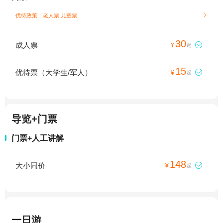
优待政策：老人票,儿童票

30
成人票

¥
起
15
优待票（大学生/军人）

¥
起
导览+门票
门票+人工讲解
148
大小同价

¥
起
一日游