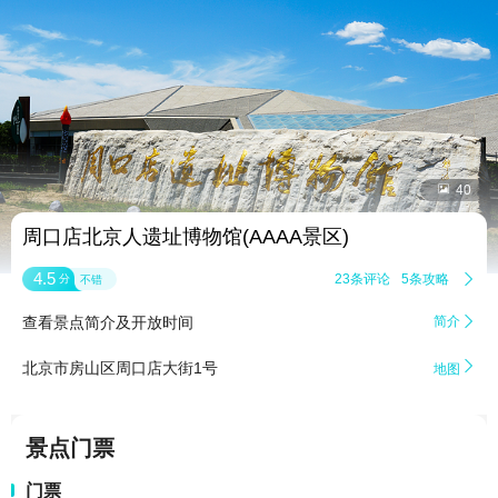


40
周口店北京人遗址博物馆(AAAA景区)
4.5
23条评论
5条攻略

分
不错
查看景点简介及开放时间
简介


北京市房山区周口店大街1号
地图
景点门票
门票