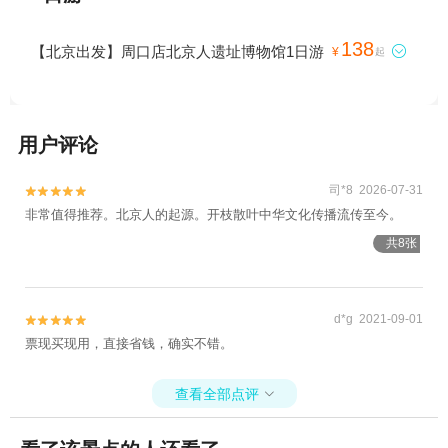
138
【北京出发】周口店北京人遗址博物馆1日游

¥
起
用户评论
司*8 2026-07-31


非常值得推荐。北京人的起源。开枝散叶中华文化传播流传至今。
共8张
d*g 2021-09-01


票现买现用，直接省钱，确实不错。
查看全部点评
