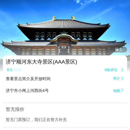


1
济宁顺河东大寺景区(AAA景区)
0条评论

暂无点评
查看景点简介及开放时间
简介


济宁市小闸上河西街4号
地图
暂无报价
暂无门票预订，我们正在努力补充