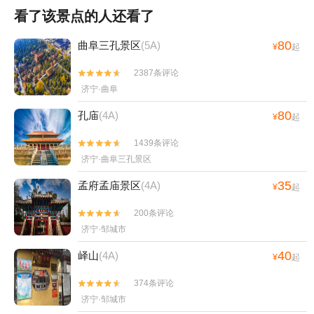
看了该景点的人还看了
80
曲阜三孔景区
(5A)
¥
起
2387条评论


济宁·曲阜
80
孔庙
(4A)
¥
起
1439条评论


济宁·曲阜三孔景区
35
孟府孟庙景区
(4A)
¥
起
200条评论


济宁·邹城市
40
峄山
(4A)
¥
起
374条评论


济宁·邹城市