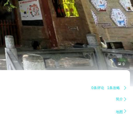

9
0条评论
1条攻略

简介


地图