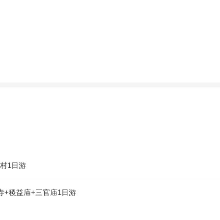
村1日游
寺+稷益庙+三官庙1日游