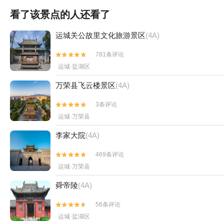
看了该景点的人还看了
运城关公故里文化旅游景区
(4A)
781条评论


运城·盐湖区
万荣县飞云楼景区
(4A)
3条评论


运城·万荣县
李家大院
(4A)
469条评论


运城·万荣县
舜帝陵
(4A)
56条评论


运城·盐湖区