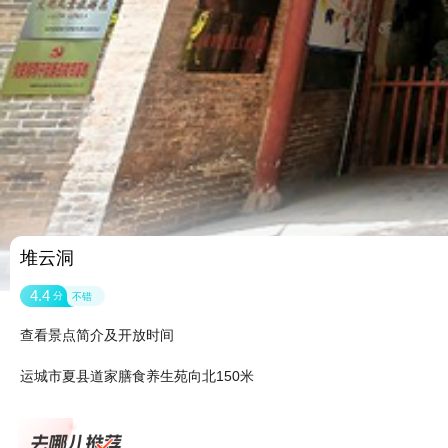
堆云洞
4.4
分
不错
查看景点简介及开放时间
运城市夏县道家膳食养生苑向北150米